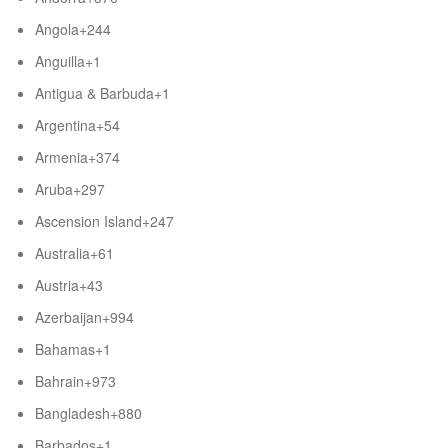
Angola
+244
Anguilla
+1
Antigua & Barbuda
+1
Argentina
+54
Armenia
+374
Aruba
+297
Ascension Island
+247
Australia
+61
Austria
+43
Azerbaijan
+994
Bahamas
+1
Bahrain
+973
Bangladesh
+880
Barbados
+1