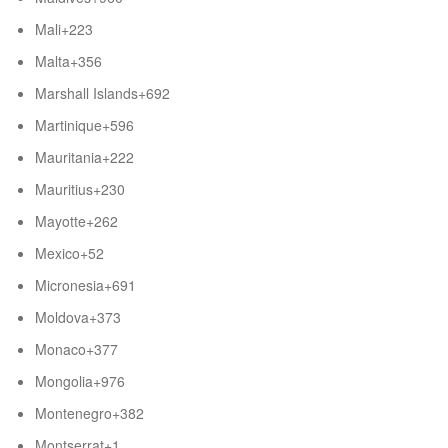
Mali
+223
Malta
+356
Marshall Islands
+692
Martinique
+596
Mauritania
+222
Mauritius
+230
Mayotte
+262
Mexico
+52
Micronesia
+691
Moldova
+373
Monaco
+377
Mongolia
+976
Montenegro
+382
Montserrat
+1