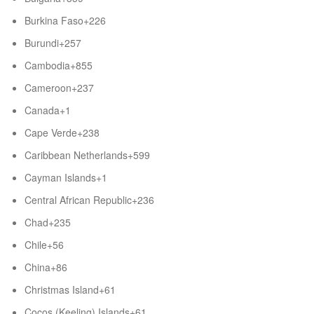
Burkina Faso
+226
Burundi
+257
Cambodia
+855
Cameroon
+237
Canada
+1
Cape Verde
+238
Caribbean Netherlands
+599
Cayman Islands
+1
Central African Republic
+236
Chad
+235
Chile
+56
China
+86
Christmas Island
+61
Cocos (Keeling) Islands
+61