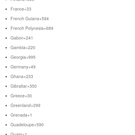
France
+33
French Guiana
+594
French Polynesia
+689
Gabon
+241
Gambia
+220
Georgia
+995
Germany
+49
Ghana
+233
Gibraltar
+350
Greece
+30
Greenland
+299
Grenada
+1
Guadeloupe
+590
Guam
+1