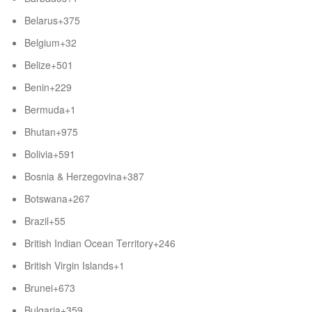
Belarus
+375
Belgium
+32
Belize
+501
Benin
+229
Bermuda
+1
Bhutan
+975
Bolivia
+591
Bosnia & Herzegovina
+387
Botswana
+267
Brazil
+55
British Indian Ocean Territory
+246
British Virgin Islands
+1
Brunei
+673
Bulgaria
+359