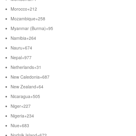
Morocco
+212
Mozambique
+258
Myanmar (Burma)
+95
Namibia
+264
Nauru
+674
Nepal
+977
Netherlands
+31
New Caledonia
+687
New Zealand
+64
Nicaragua
+505
Niger
+227
Nigeria
+234
Niue
+683
Norfolk Island
+672