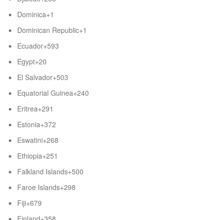
Dominica
+1
Dominican Republic
+1
Ecuador
+593
Egypt
+20
El Salvador
+503
Equatorial Guinea
+240
Eritrea
+291
Estonia
+372
Eswatini
+268
Ethiopia
+251
Falkland Islands
+500
Faroe Islands
+298
Fiji
+679
Finland
+358