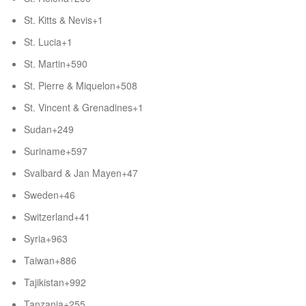
St. Kitts & Nevis
+1
St. Lucia
+1
St. Martin
+590
St. Pierre & Miquelon
+508
St. Vincent & Grenadines
+1
Sudan
+249
Suriname
+597
Svalbard & Jan Mayen
+47
Sweden
+46
Switzerland
+41
Syria
+963
Taiwan
+886
Tajikistan
+992
Tanzania
+255