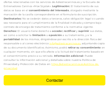
ofertas relacionadas con los servicios de Adiestracaninos.es y la Escuela de
Entrenadores Caninos «Moe Szyslak».
Legitimación:
El tratamiento de sus
datos se basa en el
consentimiento del interesado
, otorgado mediante la
marcación de la casilla correspondiente en el formulario de suscripción.
Destinatarios:
No se cederán datos a terceros, salvo obligación legal o cuando
sea necesario para el cumplimiento de la finalidad indicada y siempre bajo
contrato de encargo de tratamiento conforme a la normativa vigente.
Derechos:
El usuario tiene derecho a
acceder
,
rectificar
y
suprimir
sus datos,
así como a solicitar la
limitación
u
oposición
a su tratamiento, y a la
portabilidad
de los mismos, dirigiéndose por escrito a la dirección física del
responsable o al correo electrónico
info@adiestracaninos.es
, adjuntando copia
de su documento identificativo. Asimismo, podrá
retirar su consentimiento
en
cualquier momento, sin que ello afecte a la licitud del tratamiento basado en
el consentimiento previo a su retirada.
Información adicional:
Puede
consultar la información adicional y detallada sobre nuestra Política de
Privacidad y Protección de Datos en:
https://adiestracaninos.es/politica-de-
privacidad
Contactar