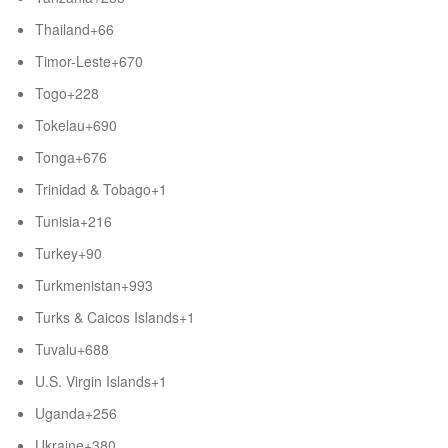
Thailand
+66
Timor-Leste
+670
Togo
+228
Tokelau
+690
Tonga
+676
Trinidad & Tobago
+1
Tunisia
+216
Turkey
+90
Turkmenistan
+993
Turks & Caicos Islands
+1
Tuvalu
+688
U.S. Virgin Islands
+1
Uganda
+256
Ukraine
+380