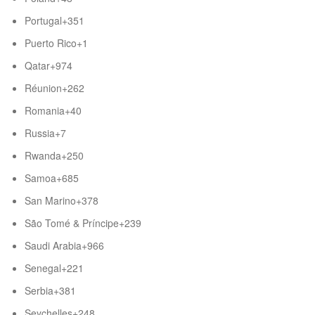
Portugal
+351
Puerto Rico
+1
Qatar
+974
Réunion
+262
Romania
+40
Russia
+7
Rwanda
+250
Samoa
+685
San Marino
+378
São Tomé & Príncipe
+239
Saudi Arabia
+966
Senegal
+221
Serbia
+381
Seychelles
+248