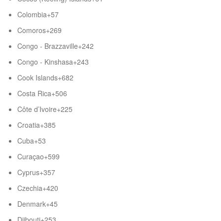
Colombia
+57
Comoros
+269
Congo - Brazzaville
+242
Congo - Kinshasa
+243
Cook Islands
+682
Costa Rica
+506
Côte d’Ivoire
+225
Croatia
+385
Cuba
+53
Curaçao
+599
Cyprus
+357
Czechia
+420
Denmark
+45
Djibouti
+253