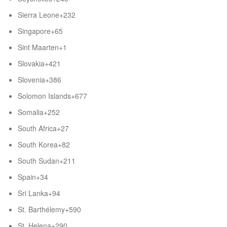
Sierra Leone
+232
Singapore
+65
Sint Maarten
+1
Slovakia
+421
Slovenia
+386
Solomon Islands
+677
Somalia
+252
South Africa
+27
South Korea
+82
South Sudan
+211
Spain
+34
Sri Lanka
+94
St. Barthélemy
+590
St. Helena
+290