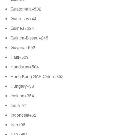
Guatemala
+502
Guernsey
+44
Guinea
+224
Guinea-Bissau
+245
Guyana
+592
Haiti
+509
Honduras
+504
Hong Kong SAR China
+852
Hungary
+36
Iceland
+354
India
+91
Indonesia
+62
Iran
+98
Iraq
+964