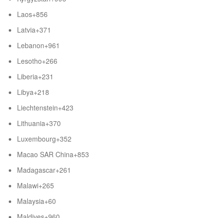
Laos
+856
Latvia
+371
Lebanon
+961
Lesotho
+266
Liberia
+231
Libya
+218
Liechtenstein
+423
Lithuania
+370
Luxembourg
+352
Macao SAR China
+853
Madagascar
+261
Malawi
+265
Malaysia
+60
Maldives
+960